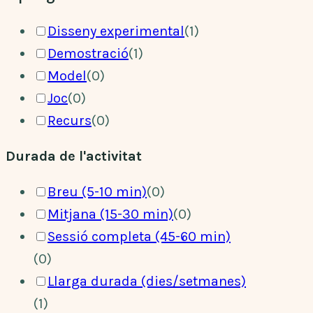
Disseny experimental
(
1
)
Demostració
(
1
)
Model
(
0
)
Joc
(
0
)
Recurs
(
0
)
Durada de l'activitat
Breu (5-10 min)
(
0
)
Mitjana (15-30 min)
(
0
)
Sessió completa (45-60 min)
(
0
)
Llarga durada (dies/setmanes)
(
1
)