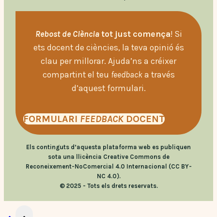
Rebost de Ciència
tot just comença
! Si
ets docent de ciències, la teva opinió és
clau per millorar. Ajuda’ns a créixer
compartint el teu
feedback
a través
d’aquest formulari.
FORMULARI
FEEDBACK
DOCENT
Els continguts d’aquesta plataforma web es publiquen
sota una llicència Creative Commons de
Reconeixement-NoComercial 4.0 Internacional (CC BY-
NC 4.0).
© 2025 - Tots els drets reservats.