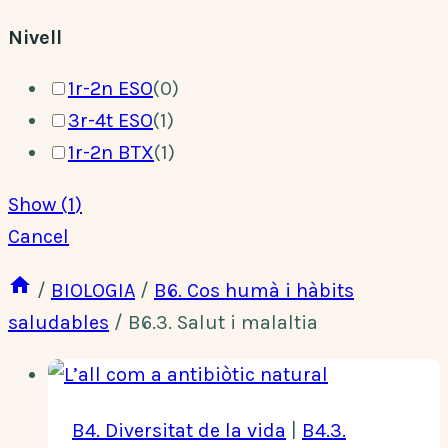
Nivell
1r-2n ESO
(
0
)
3r-4t ESO
(
1
)
1r-2n BTX
(
1
)
Show
(
1
)
Cancel
/
BIOLOGIA
/
B6. Cos humà i hàbits
saludables
/
B6.3. Salut i malaltia
B4. Diversitat de la vida
|
B4.3.