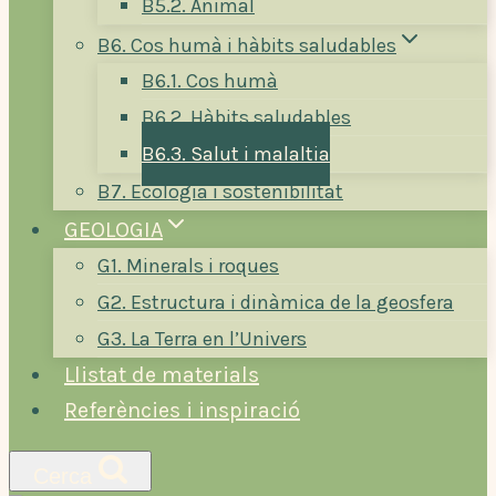
B5.2. Animal
B6. Cos humà i hàbits saludables
B6.1. Cos humà
B6.2. Hàbits saludables
B6.3. Salut i malaltia
B7. Ecologia i sostenibilitat
GEOLOGIA
G1. Minerals i roques
G2. Estructura i dinàmica de la geosfera
G3. La Terra en l’Univers
Llistat de materials
Referències i inspiració
Cerca