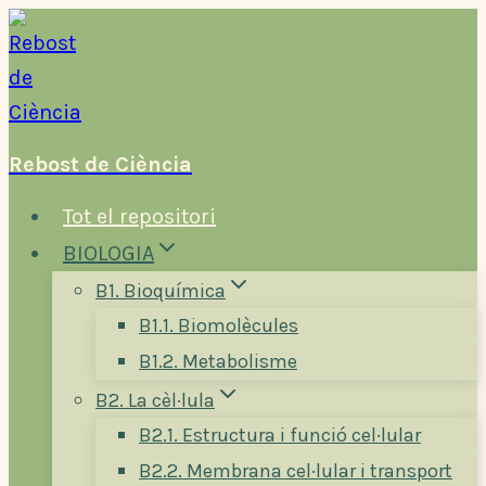
Vés
al
contingut
Rebost de Ciència
Tot el repositori
BIOLOGIA
B1. Bioquímica
B1.1. Biomolècules
B1.2. Metabolisme
B2. La cèl·lula
B2.1. Estructura i funció cel·lular
B2.2. Membrana cel·lular i transport