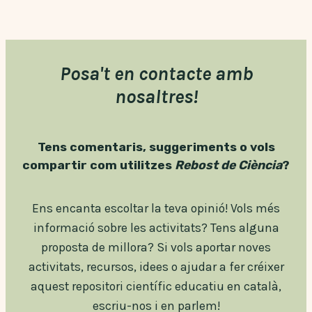
antibiòtic
natural
Posa't en contacte amb
nosaltres!
Tens comentaris, suggeriments o vols
compartir com utilitzes
Rebost de Ciència
?
Ens encanta escoltar la teva opinió! Vols més
informació sobre les activitats? Tens alguna
proposta de millora? Si vols aportar noves
activitats, recursos, idees o ajudar a fer créixer
aquest repositori científic educatiu en català,
escriu-nos i en parlem!