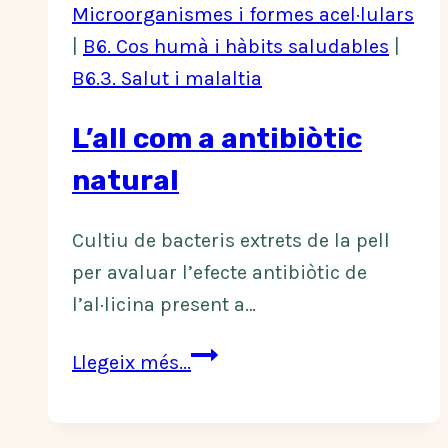
Microorganismes i formes acel·lulars
|
B6. Cos humà i hàbits saludables
|
B6.3. Salut i malaltia
L’all com a antibiòtic
natural
Cultiu de bacteris extrets de la pell
per avaluar l’efecte antibiòtic de
l’al·licina present a…
L’all
Llegeix més...
com
a