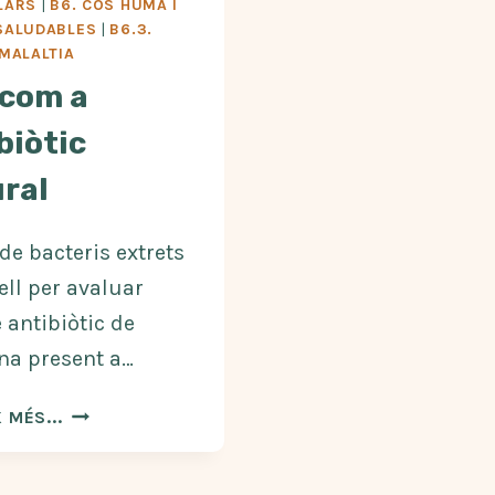
LARS
|
B6. COS HUMÀ I
SALUDABLES
|
B6.3.
 MALALTIA
l com a
biòtic
ral
de bacteris extrets
ell per avaluar
e antibiòtic de
cina present a…
L’ALL
 MÉS...
COM
A
ANTIBIÒTIC