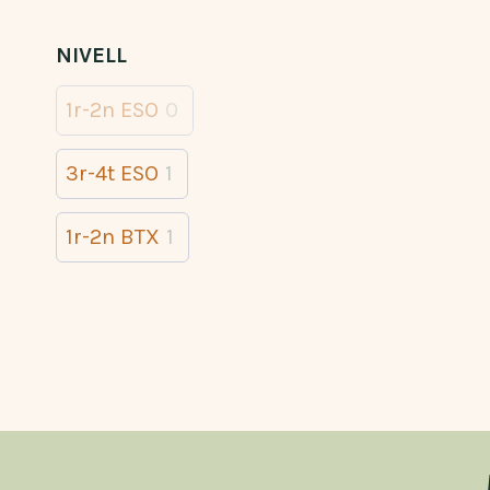
NIVELL
1r-2n ESO
0
3r-4t ESO
1
1r-2n BTX
1