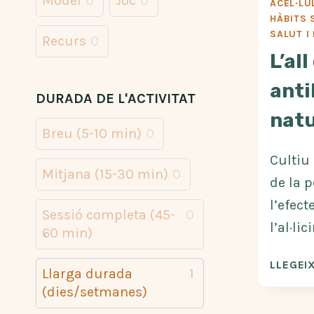
Model
0
Joc
0
ACEL·LU
HÀBITS 
SALUT I
Recurs
0
L’al
anti
DURADA DE L'ACTIVITAT
natu
Breu (5-10 min)
0
Cultiu 
Mitjana (15-30 min)
0
de la p
l’efect
Sessió completa (45-
0
l’al·li
60 min)
LLEGEIX
Llarga durada
1
(dies/setmanes)