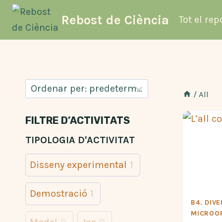
Vés
Rebost de Ciència
Tot el rep
al
contingut
/
All
FILTRE D’ACTIVITATS
TIPOLOGIA D'ACTIVITAT
Disseny experimental
1
Demostració
1
B4. DIVE
MICROO