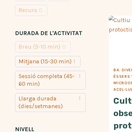
Recurs
0
DURADA DE L'ACTIVITAT
Breu (5-10 min)
0
Mitjana (15-30 min)
1
B4. DIVE
Sessió completa (45-
1
ÉSSERS 
60 min)
MICROO
ACEL·LU
Llarga durada
1
Cult
(dies/setmanes)
obse
prot
NIVELL