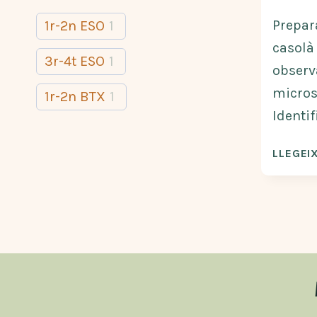
Prepar
1r-2n ESO
1
casolà
3r-4t ESO
1
observa
micros
1r-2n BTX
1
Identif
LLEGEIX