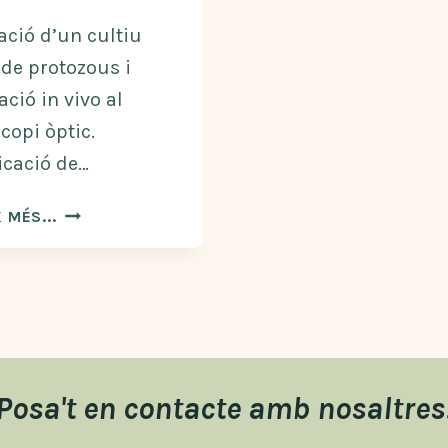
ació d’un cultiu
 de protozous i
ció in vivo al
copi òptic.
icació de…
CULTIU
 MÉS...
I
OBSERVACIÓ
DE
PROTOCTISTS
Posa't en contacte amb nosaltres