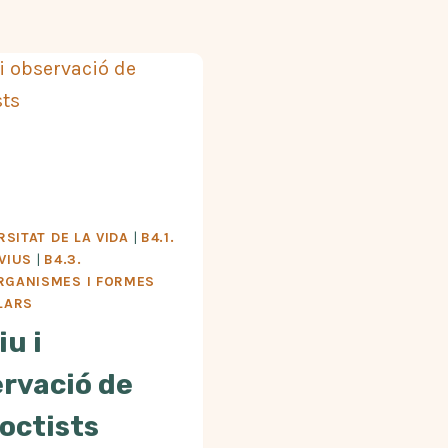
RSITAT DE LA VIDA
|
B4.1.
VIUS
|
B4.3.
RGANISMES I FORMES
LARS
iu i
rvació de
octists