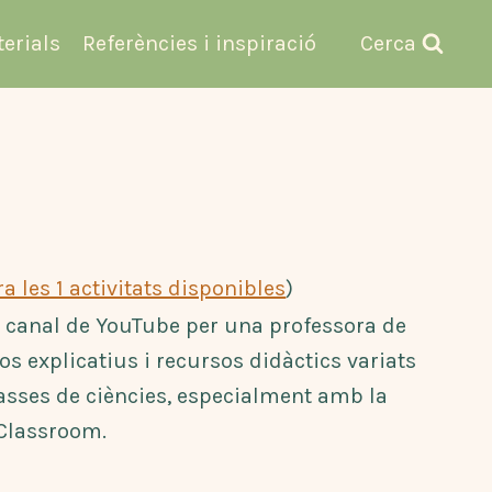
terials
Referències i inspiració
Cerca
a les 1 activitats disponibles
)
a canal de YouTube per una professora de
eos explicatius i recursos didàctics variats
asses de ciències, especialment amb la
Classroom.