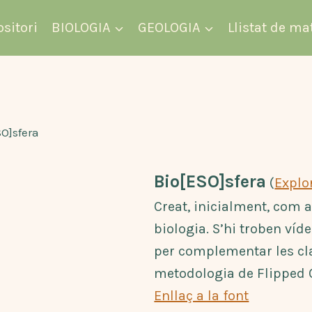
ositori
BIOLOGIA
GEOLOGIA
Llistat de ma
SO]sfera
Bio[ESO]sfera
(
Explor
Creat, inicialment, com 
biologia. S’hi troben víd
per complementar les cl
metodologia de Flipped 
Enllaç a la font