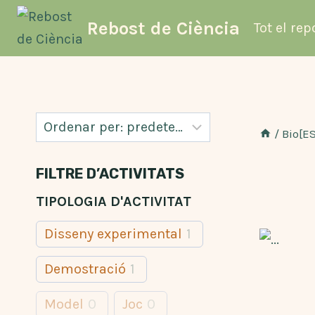
Vés
Rebost de Ciència
Tot el rep
al
contingut
/
Bio[E
FILTRE D’ACTIVITATS
TIPOLOGIA D'ACTIVITAT
Disseny experimental
1
Demostració
1
Model
0
Joc
0