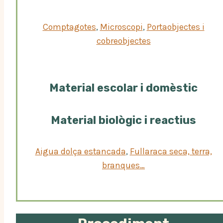
Comptagotes
, 
Microscopi
, 
Portaobjectes i
cobreobjectes
Material escolar i domèstic
Material biològic i reactius
Aigua dolça estancada
, 
Fullaraca seca, terra,
branques…