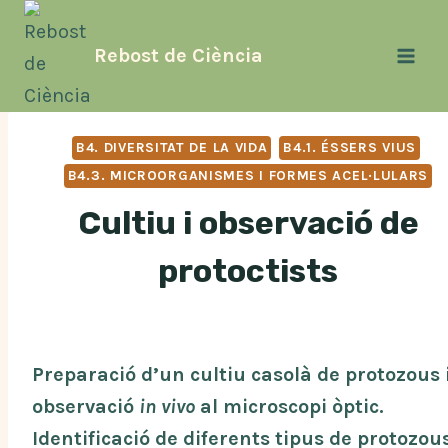
Vés
al
Rebost de Ciència
contingut
B4. DIVERSITAT DE LA VIDA
B4.1. ÉSSERS VIUS
B4.3. MICROORGANISMES I FORMES ACEL·LULARS
Cultiu i observació de
protoctists
Preparació d’un cultiu casolà de protozous 
observació
in vivo
al microscopi òptic.
Identificació de diferents tipus de protozou