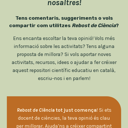
nosaltres!
Tens comentaris, suggeriments o vols
compartir com utilitzes
Rebost de Ciència
?
Ens encanta escoltar la teva opinió! Vols més
informació sobre les activitats? Tens alguna
proposta de millora? Si vols aportar noves
activitats, recursos, idees o ajudar a fer créixer
aquest repositori científic educatiu en català,
escriu-nos i en parlem!
Rebost de Ciència
tot just comença
! Si ets
docent de ciències, la teva opinió és clau
per millorar. Ajuda’ns a créixer compartint