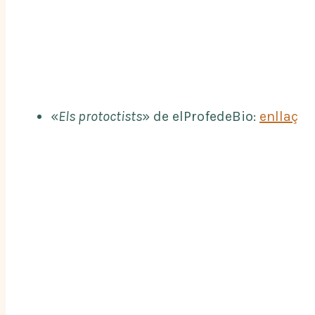
«
Els protoctists
» de elProfedeBio:
enllaç