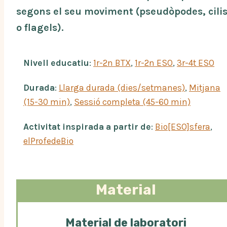
segons el seu moviment (pseudòpodes, cili
o flagels).
Nivell educatiu
:
1r-2n BTX
, 
1r-2n ESO
, 
3r-4t ESO
Durada
:
Llarga durada (dies/setmanes)
, 
Mitjana
(15-30 min)
, 
Sessió completa (45-60 min)
Activitat inspirada a partir de
:
Bio[ESO]sfera
, 
elProfedeBio
Material
Material de laboratori