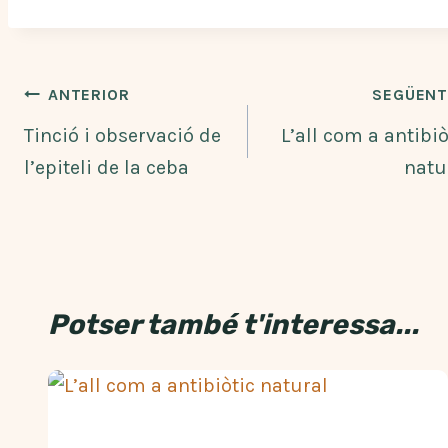
Navegació
ANTERIOR
SEGÜENT
d'entrades
Tinció i observació de
L’all com a antibiò
l’epiteli de la ceba
natu
Potser també t'interessa...