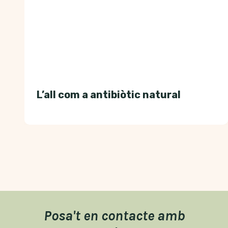
L’all com a antibiòtic natural
Posa't en contacte amb