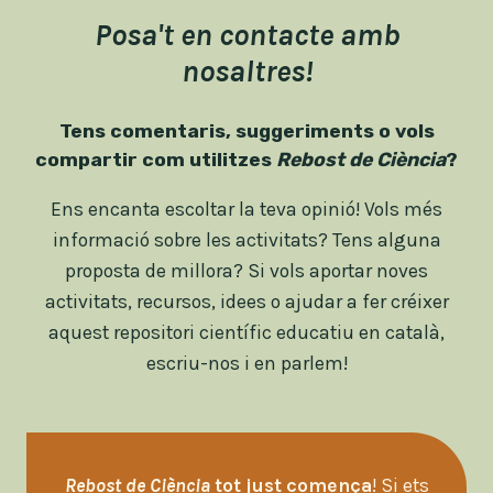
DE
Posa't en contacte amb
LA
CEBA
nosaltres!
Tens comentaris, suggeriments o vols
compartir com utilitzes
Rebost de Ciència
?
Ens encanta escoltar la teva opinió! Vols més
informació sobre les activitats? Tens alguna
proposta de millora? Si vols aportar noves
activitats, recursos, idees o ajudar a fer créixer
aquest repositori científic educatiu en català,
escriu-nos i en parlem!
Rebost de Ciència
tot just comença
! Si ets