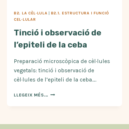
B2. LA CÈL·LULA
|
B2.1. ESTRUCTURA I FUNCIÓ
CEL·LULAR
Tinció i observació de
l’epiteli de la ceba
Preparació microscòpica de cèl·lules
vegetals: tinció i observació de
cèl·lules de l’epiteli de la ceba….
TINCIÓ
LLEGEIX MÉS...
I
OBSERVACIÓ
DE
L’EPITELI