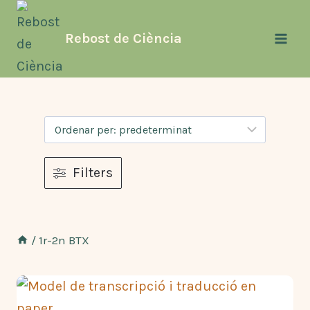
Vés
al
Rebost de Ciència
contingut
Filters
/
1r-2n BTX